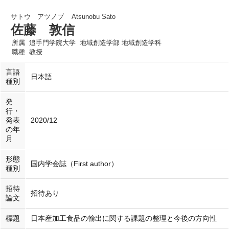
サトウ アツノブ
Atsunobu Sato
佐藤 敦信
所属
追手門学院大学 地域創造学部 地域創造学科
職種
教授
言語
日本語
種別
発
行・
発表
2020/12
の年
月
形態
国内学会誌（First author）
種別
招待
招待あり
論文
標題
日本産加工食品の輸出に関する課題の整理と今後の方向性