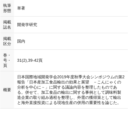
執筆
単著
形態
掲載
開発学研究
誌名
掲載
国内
区分
巻・
号・
31(2),39-42頁
頁
日本国際地域開発学会2019年度秋季大会シンポジウムの第2
報告「日本産加工食品輸出の効果と展望 －こんにゃくの
分析を中心に－」に関する議論内容を整理したものであ
概要
る。併せて、加工食品の輸出に関する事例として調味料製
造企業の取り組み過程を整理し、外需の獲得策として輸出
と海外直接投資による現地生産の併用の重要性を論じた。