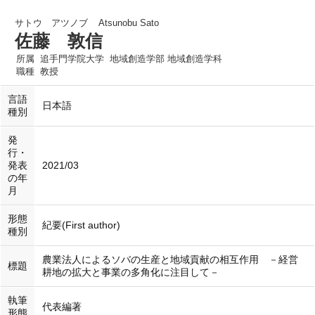
サトウ アツノブ
Atsunobu Sato
佐藤 敦信
所属
追手門学院大学 地域創造学部 地域創造学科
職種
教授
言語
日本語
種別
発
行・
発表
2021/03
の年
月
形態
紀要(First author)
種別
農業法人によるソバの生産と地域貢献の相互作用 －経営
標題
耕地の拡大と事業の多角化に注目して－
執筆
代表編著
形態