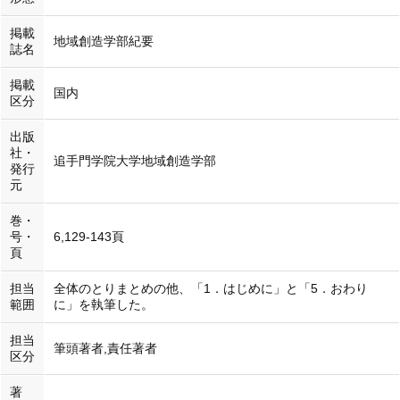
掲載
地域創造学部紀要
誌名
掲載
国内
区分
出版
社・
追手門学院大学地域創造学部
発行
元
巻・
号・
6,129-143頁
頁
担当
全体のとりまとめの他、「1．はじめに」と「5．おわり
範囲
に」を執筆した。
担当
筆頭著者,責任著者
区分
著