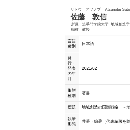
サトウ アツノブ
Atsunobu Sato
佐藤 敦信
所属
追手門学院大学 地域創造学
職種
教授
言語
日本語
種別
発
行・
発表
2021/02
の年
月
形態
著書
種別
標題
地域創造の国際戦略 －
執筆
共著・編著（代表編著を
形態