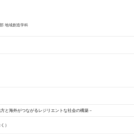
部 地域創造学科
地方と海外がつながるレジリエントな社会の構築－
除く）