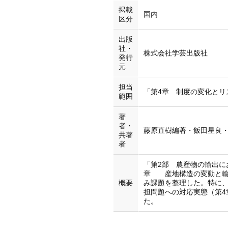
掲載
国内
区分
出版
社・
株式会社学芸出版社
発行
元
担当
「第4章 制度の変化とリス
範囲
著
者・
藤原直樹編著・飯田星良
共著
者
「第2部 農産物の輸出に
章 産地構造の変動と輸出
概要
み課題を整理した。特に
担問題への対応実態（第4
た。