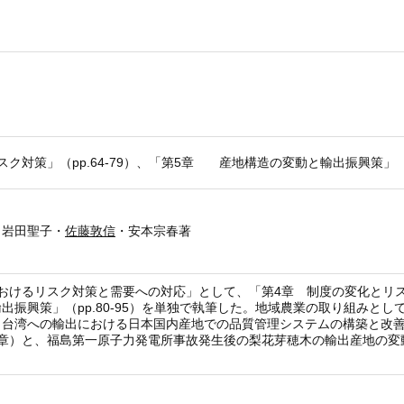
ク対策」（pp.64-79）、「第5章 産地構造の変動と輸出振興策」（pp
・岩田聖子・
佐藤敦信
・安本宗春著
おけるリスク対策と需要への対応」として、「第4章 制度の変化とリスク対
振興策」（pp.80-95）を単独で執筆した。地域農業の取り組みとし
、台湾への輸出における日本国内産地での品質管理システムの構築と改
章）と、福島第一原子力発電所事故発生後の梨花芽穂木の輸出産地の変