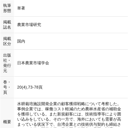
執筆
単著
形態
掲載
農業市場研究
誌名
掲載
国内
区分
出版
社・
日本農業市場学会
発行
元
巻・
号・
20(4),73-78頁
頁
水耕栽培施設開発企業の顧客獲得戦略について考察した。
事例企業では、稼働コスト軽減のため農林水産省の補助金
を獲得している。また新規顧客には、技術指導等により囲
い込みをしている。その一方で、海外においても需要が高
概要
まっている状況下で、台湾企業との技術供与契約も締結さ