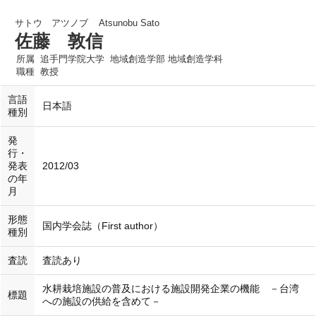
サトウ アツノブ
Atsunobu Sato
佐藤 敦信
所属
追手門学院大学 地域創造学部 地域創造学科
職種
教授
言語
日本語
種別
発
行・
発表
2012/03
の年
月
形態
国内学会誌（First author）
種別
査読
査読あり
水耕栽培施設の普及における施設開発企業の機能 －台湾
標題
への施設の供給を含めて－