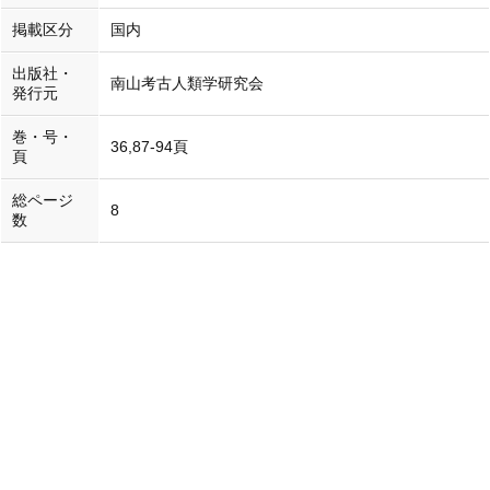
掲載区分
国内
出版社・
南山考古人類学研究会
発行元
巻・号・
36,87-94頁
頁
総ページ
8
数