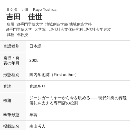
ヨシダ カヨ
Kayo Yoshida
吉田 佳世
所属
追手門学院大学 地域創造学部 地域創造学科
追手門学院大学 大学院 現代社会文化研究科 現代社会学専攻
職種
准教授
言語種別
日本語
発行・発
2008
表の年月
形態種別
国内学術誌（First author）
査読
査読あり
ジーシガーミヤーから今を眺める――現代沖縄の葬送
標題
儀礼を支える専門店の役割
執筆形態
単著
掲載誌名
南山考人