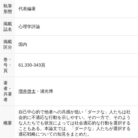
執筆
代表編著
形態
掲載
心理学評論
誌名
掲載
国内
区分
巻・
号・
61,330-343頁
頁
著
者・
増井啓太
・浦光博
共著
者
自己中心的で他者への共感が低い「ダークな」人たちは社
会的に不適応な行動を示しやすい。その一方で、そのよう
概要
な人たちでも状況によっては社会適応的な行動を選択する
こともある。本論文では、「ダークな」人たちが選択する
適応戦略についての知見をまとめた。