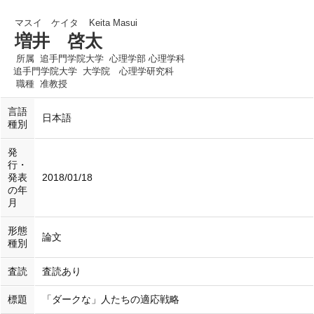
マスイ ケイタ
Keita Masui
増井 啓太
所属
追手門学院大学 心理学部 心理学科
追手門学院大学 大学院 心理学研究科
職種
准教授
言語
日本語
種別
発
行・
発表
2018/01/18
の年
月
形態
論文
種別
査読
査読あり
標題
「ダークな」人たちの適応戦略