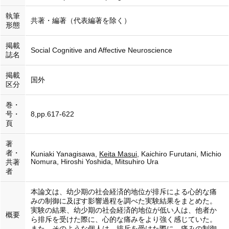
執筆
共著・編著（代表編著を除く）
形態
掲載
Social Cognitive and Affective Neuroscience
誌名
掲載
国外
区分
巻・
号・
8,pp.617-622
頁
著
者・
Kuniaki Yanagisawa,
Keita Masui
, Kaichiro Furutani, Michio
Nomura, Hiroshi Yoshida, Mitsuhiro Ura
共著
者
本論文は、幼少期の社会経済的地位が排斥による心的な痛
みの制御に及ぼす影響過程を調べた実験結果をまとめた。
実験の結果、幼少期の社会経済的地位が低い人は、他者か
概要
ら排斥を受けた際に、心的な痛みをより強く感じていた。
また、そのような個人は、排斥を受けた際に、痛みの制御