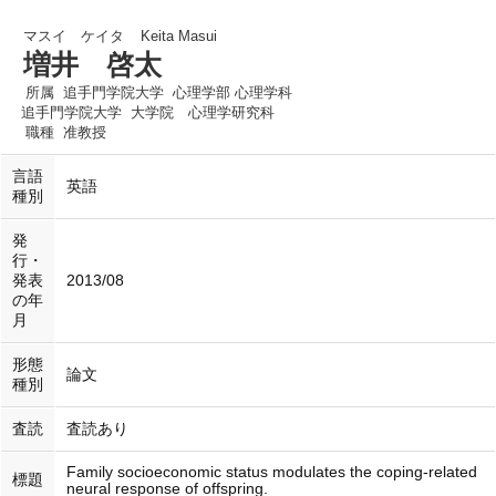
マスイ ケイタ
Keita Masui
増井 啓太
所属
追手門学院大学 心理学部 心理学科
追手門学院大学 大学院 心理学研究科
職種
准教授
言語
英語
種別
発
行・
発表
2013/08
の年
月
形態
論文
種別
査読
査読あり
Family socioeconomic status modulates the coping-related
標題
neural response of offspring.