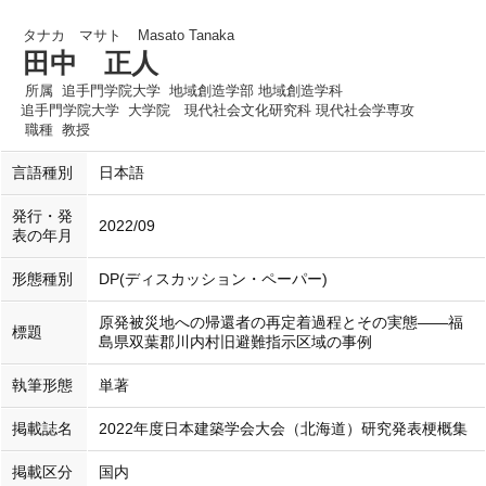
タナカ マサト
Masato Tanaka
田中 正人
所属
追手門学院大学 地域創造学部 地域創造学科
追手門学院大学 大学院 現代社会文化研究科 現代社会学専攻
職種
教授
言語種別
日本語
発行・発
2022/09
表の年月
形態種別
DP(ディスカッション・ペーパー)
原発被災地への帰還者の再定着過程とその実態――福
標題
島県双葉郡川内村旧避難指示区域の事例
執筆形態
単著
掲載誌名
2022年度日本建築学会大会（北海道）研究発表梗概集
掲載区分
国内