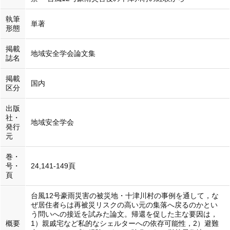
執筆
単著
形態
掲載
地域安全学会論文集
誌名
掲載
国内
区分
出版
社・
地域安全学会
発行
元
巻・
号・
24,141-149頁
頁
台風12号豪雨災害の被災地・十津川村の事例を通して，な
ぜ居住者らは再被災リスクの高い元の集落へ戻るのかとい
う問いへの接近を試みた論文。帰還を促した主な要因は，
概要
1）親戚宅など私的なシェルターへの依存可能性，2）避難