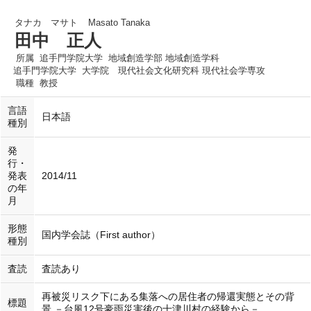
タナカ マサト
Masato Tanaka
田中 正人
所属
追手門学院大学 地域創造学部 地域創造学科
追手門学院大学 大学院 現代社会文化研究科 現代社会学専攻
職種
教授
言語
日本語
種別
発
行・
発表
2014/11
の年
月
形態
国内学会誌（First author）
種別
査読
査読あり
再被災リスク下にある集落への居住者の帰還実態とその背
標題
景 －台風12号豪雨災害後の十津川村の経験から－