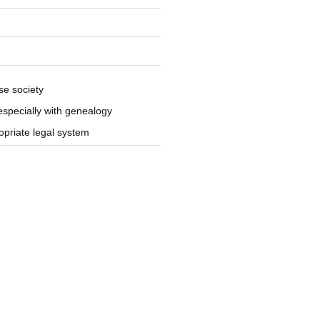
se society
especially with genealogy
opriate legal system