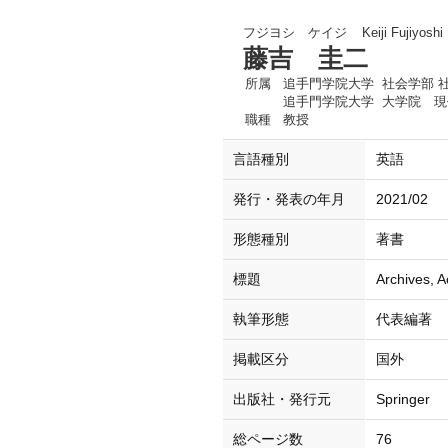
フジヨシ ケイジ
Keiji Fujiyoshi
藤吉 圭二
所属
追手門学院大学 社会学部 
追手門学院大学 大学院 現
職種
教授
言語種別
英語
発行・発表の年月
2021/02
形態種別
著書
標題
Archives, A
執筆形態
代表編著
掲載区分
国外
出版社・発行元
Springer
総ページ数
76