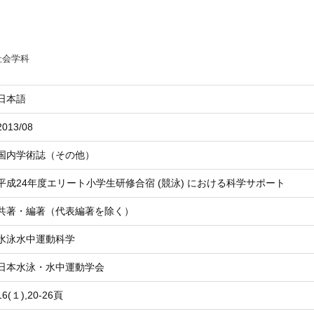
社会学科
日本語
2013/08
国内学術誌（その他）
平成24年度エリート小学生研修合宿 (競泳) における科学サポート
共著・編著（代表編著を除く）
水泳水中運動科学
日本水泳・水中運動学会
16(１),20-26頁