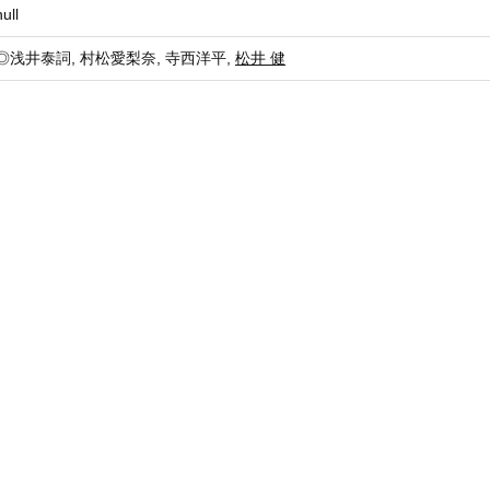
null
◎浅井泰詞, 村松愛梨奈, 寺西洋平,
松井 健