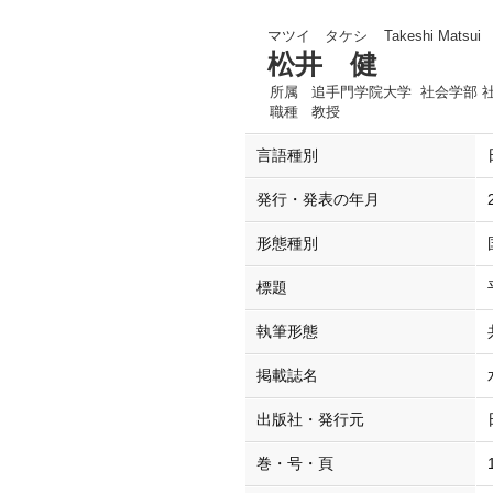
マツイ タケシ
Takeshi Matsui
松井 健
所属
追手門学院大学 社会学部 
職種
教授
言語種別
発行・発表の年月
形態種別
標題
執筆形態
掲載誌名
出版社・発行元
巻・号・頁