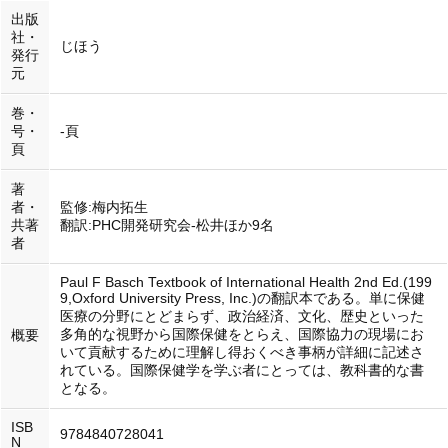
出版
社・
じほう
発行
元
巻・
号・
-頁
頁
著
者・
監修:梅内拓生
共著
翻訳:PHC開発研究会-松井ほか9名
者
Paul F Basch Textbook of International Health 2nd Ed.(199
9,Oxford University Press, Inc.)の翻訳本である。単に保健
医療の分野にとどまらず、政治経済、文化、歴史といった
多角的な視野から国際保健をとらえ、国際協力の現場にお
概要
いて貢献するために理解し得おくべき事柄が詳細に記述さ
れている。国際保健学を学ぶ者にとっては、教科書的な書
となる。
ISB
9784840728041
N