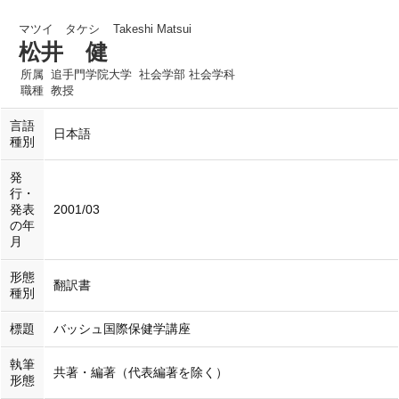
マツイ タケシ
Takeshi Matsui
松井 健
所属
追手門学院大学 社会学部 社会学科
職種
教授
言語
日本語
種別
発
行・
発表
2001/03
の年
月
形態
翻訳書
種別
標題
バッシュ国際保健学講座
執筆
共著・編著（代表編著を除く）
形態