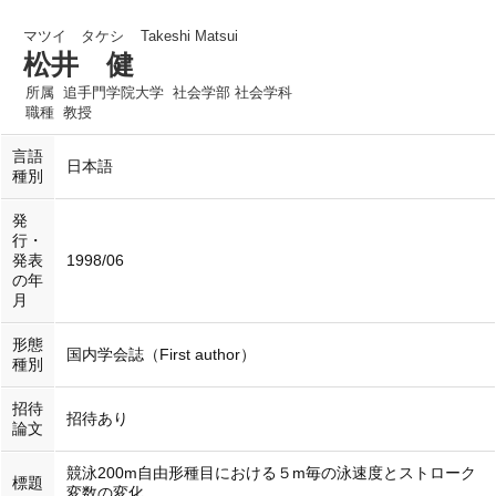
マツイ タケシ
Takeshi Matsui
松井 健
所属
追手門学院大学 社会学部 社会学科
職種
教授
言語
日本語
種別
発
行・
発表
1998/06
の年
月
形態
国内学会誌（First author）
種別
招待
招待あり
論文
競泳200m自由形種目における５m毎の泳速度とストローク
標題
変数の変化