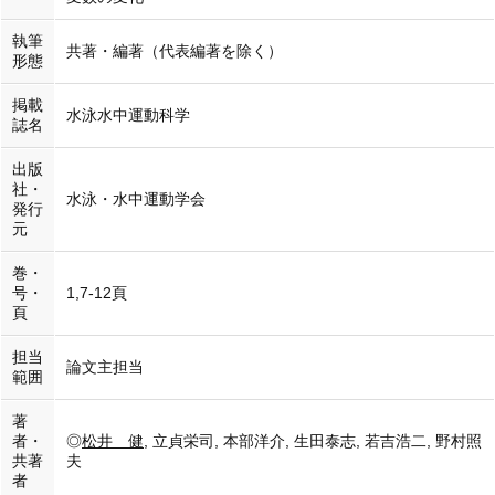
執筆
共著・編著（代表編著を除く）
形態
掲載
水泳水中運動科学
誌名
出版
社・
水泳・水中運動学会
発行
元
巻・
号・
1,7-12頁
頁
担当
論文主担当
範囲
著
者・
◎
松井 健
, 立貞栄司, 本部洋介, 生田泰志, 若吉浩二, 野村照
共著
夫
者