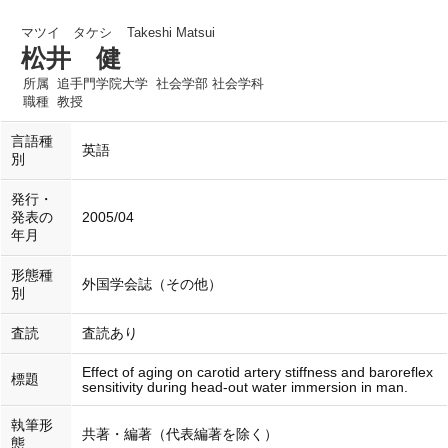
マツイ タケシ
Takeshi Matsui
松井 健
所属
追手門学院大学 社会学部 社会学科
職種
教授
言語種
英語
別
発行・
発表の
2005/04
年月
形態種
外国学会誌（その他）
別
査読
査読あり
Effect of aging on carotid artery stiffness and baroreflex
標題
sensitivity during head-out water immersion in man.
執筆形
共著・編著（代表編著を除く）
態