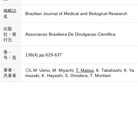
掲載誌
Brazilian Journal of Medical and Biological Research
名
出版
社・発
Associacao Brasileira De Divulgacao Cientifica
行元
巻・
138(4),pp.629-637
号・頁
著者・
◎L.M. Ueno, M. Miyachi,
T. Matsui
, K. Takahashi, K. Ya
共著者
mazaki, K. Hayashi, S. Onodera, T. Moritani