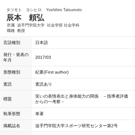
タツモト ヨシヒロ
Yoshihiro Tatsumoto
辰本 頼弘
所属
追手門学院大学 社会学部 社会学科
職種
教授
言語種別
日本語
発行・発表の
2017/03
年月
形態種別
紀要(First author)
査読
査読あり
笑いの表情表出と身体能力の関係 －指導者評価
標題
からの一考察－
執筆形態
単著
掲載誌名
追手門学院大学スポーツ研究センター第2号