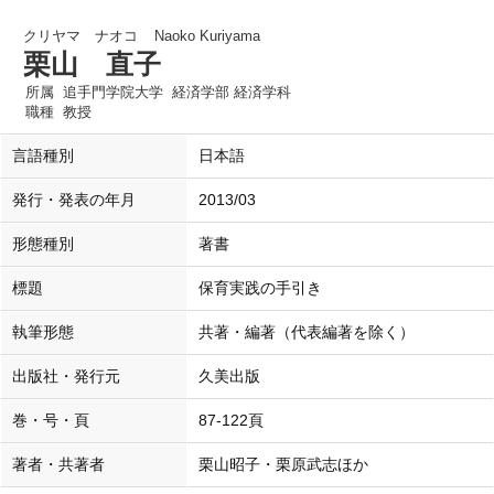
クリヤマ ナオコ
Naoko Kuriyama
栗山 直子
所属
追手門学院大学 経済学部 経済学科
職種
教授
言語種別
日本語
発行・発表の年月
2013/03
形態種別
著書
標題
保育実践の手引き
執筆形態
共著・編著（代表編著を除く）
出版社・発行元
久美出版
巻・号・頁
87-122頁
著者・共著者
栗山昭子・栗原武志ほか