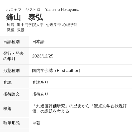
ホコヤマ ヤスヒロ
Yasuhiro Hokoyama
鋒山 泰弘
所属
追手門学院大学 心理学部 心理学科
職種
教授
言語種別
日本語
発行・発表
2023/12/25
の年月
形態種別
国内学会誌（First author）
査読
査読あり
招待論文
招待あり
「到達度評価研究」の歴史から「観点別学習状況評
標題
価」の課題を考える
執筆形態
単著