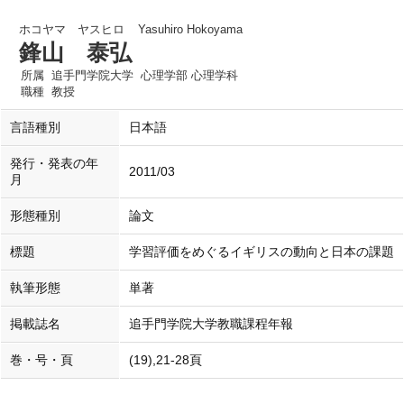
ホコヤマ ヤスヒロ
Yasuhiro Hokoyama
鋒山 泰弘
所属
追手門学院大学 心理学部 心理学科
職種
教授
言語種別
日本語
発行・発表の年
2011/03
月
形態種別
論文
標題
学習評価をめぐるイギリスの動向と日本の課題
執筆形態
単著
掲載誌名
追手門学院大学教職課程年報
巻・号・頁
(19),21-28頁