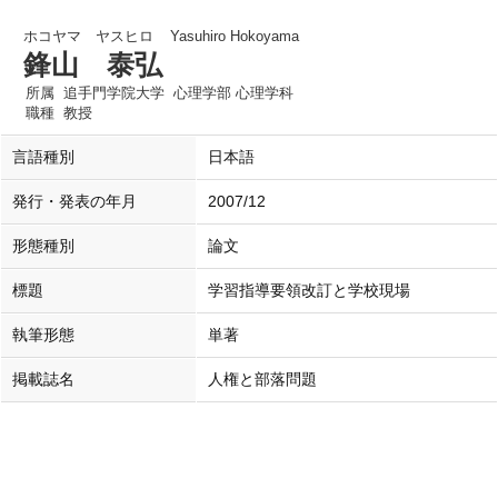
ホコヤマ ヤスヒロ
Yasuhiro Hokoyama
鋒山 泰弘
所属
追手門学院大学 心理学部 心理学科
職種
教授
言語種別
日本語
発行・発表の年月
2007/12
形態種別
論文
標題
学習指導要領改訂と学校現場
執筆形態
単著
掲載誌名
人権と部落問題