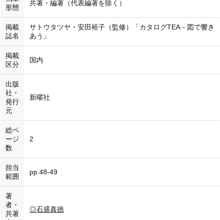
共著・編著（代表編著を除く）
形態
掲載
サトウタツヤ・安田裕子（監修）「カタログTEA－図で響き
誌名
あう」
掲載
国内
区分
出版
社・
新曜社
発行
元
総ペ
ージ
2
数
担当
pp.48-49
範囲
著
者・
◎石盛真徳
共著