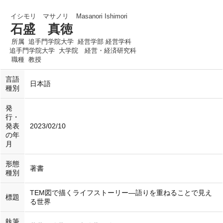
イシモリ マサノリ
Masanori Ishimori
石盛 真徳
所属
追手門学院大学 経営学部 経営学科
追手門学院大学 大学院 経営・経済研究科
職種
教授
言語
日本語
種別
発
行・
発表
2023/02/10
の年
月
形態
著書
種別
TEM図で描くライフストーリー―語りを重ねることで見え
標題
る世界
執筆