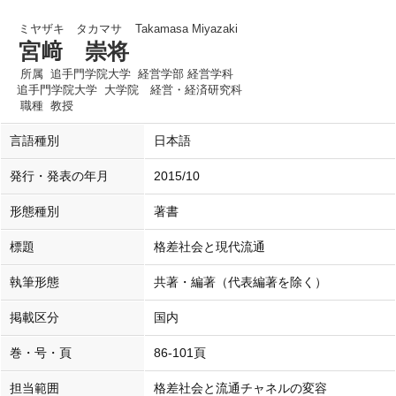
ミヤザキ タカマサ
Takamasa Miyazaki
宮﨑 崇将
所属
追手門学院大学 経営学部 経営学科
追手門学院大学 大学院 経営・経済研究科
職種
教授
言語種別
日本語
発行・発表の年月
2015/10
形態種別
著書
標題
格差社会と現代流通
執筆形態
共著・編著（代表編著を除く）
掲載区分
国内
巻・号・頁
86-101頁
担当範囲
格差社会と流通チャネルの変容