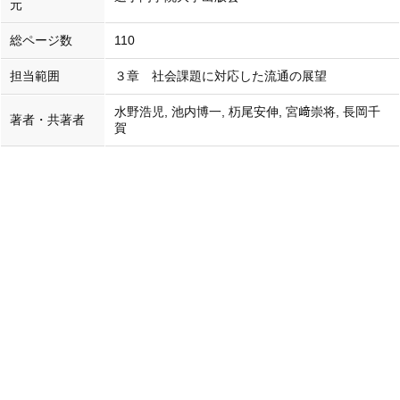
元
総ページ数
110
担当範囲
３章 社会課題に対応した流通の展望
水野浩児, 池内博一, 杤尾安伸, 宮﨑崇将, 長岡千
著者・共著者
賀