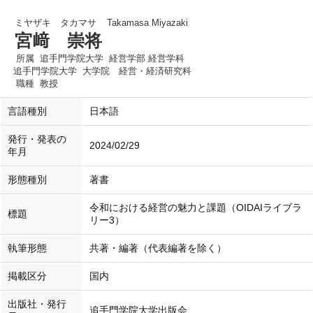
ミヤザキ タカマサ
Takamasa Miyazaki
宮﨑 崇将
所属
追手門学院大学 経営学部 経営学科
追手門学院大学 大学院 経営・経済研究科
職種
教授
言語種別
日本語
発行・発表の
2024/02/29
年月
形態種別
著書
令和における経営の魅力と課題（OIDAIライブラ
標題
リー3）
執筆形態
共著・編著（代表編著を除く）
掲載区分
国内
出版社・発行
追手門学院大学出版会