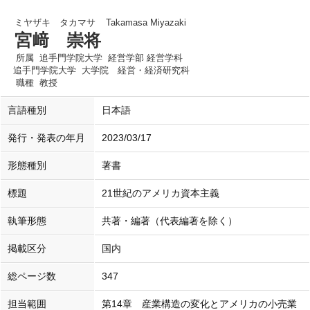
ミヤザキ タカマサ
Takamasa Miyazaki
宮﨑 崇将
所属
追手門学院大学 経営学部 経営学科
追手門学院大学 大学院 経営・経済研究科
職種
教授
言語種別
日本語
発行・発表の年月
2023/03/17
形態種別
著書
標題
21世紀のアメリカ資本主義
執筆形態
共著・編著（代表編著を除く）
掲載区分
国内
総ページ数
347
担当範囲
第14章 産業構造の変化とアメリカの小売業