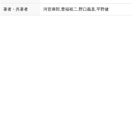
著者・共著者
河音琢郎,豊福裕二,野口義直,平野健