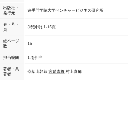
出版社・
追手門学院大学ベンチャービジネス研究所
発行元
巻・号・
(特別号),1-15頁
頁
総ページ
15
数
担当範囲
1.を担当
著者・共
◎葉山幹恭,
宮﨑崇将
,村上喜郁
著者