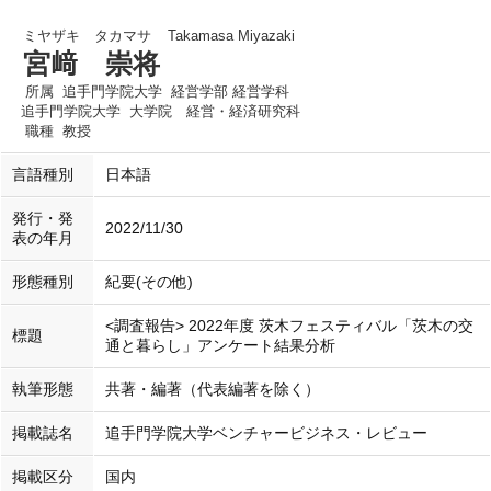
ミヤザキ タカマサ
Takamasa Miyazaki
宮﨑 崇将
所属
追手門学院大学 経営学部 経営学科
追手門学院大学 大学院 経営・経済研究科
職種
教授
言語種別
日本語
発行・発
2022/11/30
表の年月
形態種別
紀要(その他)
<調査報告> 2022年度 茨木フェスティバル「茨木の交
標題
通と暮らし」アンケート結果分析
執筆形態
共著・編著（代表編著を除く）
掲載誌名
追手門学院大学ベンチャービジネス・レビュー
掲載区分
国内