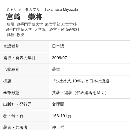
ミヤザキ タカマサ
Takamasa Miyazaki
宮﨑 崇将
所属
追手門学院大学 経営学部 経営学科
追手門学院大学 大学院 経営・経済研究科
職種
教授
言語種別
日本語
発行・発表の年月
2009/07
形態種別
著書
標題
「失われた10年」と日本の流通
執筆形態
共著・編著（代表編著を除く）
出版社・発行元
文理閣
巻・号・頁
163-191頁
著者・共著者
仲上哲