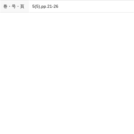
巻・号・頁
5(5),pp.21-26