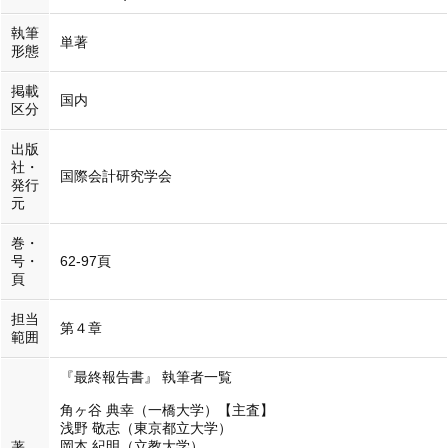
執筆
単著
形態
掲載
国内
区分
出版
社・
国際会計研究学会
発行
元
巻・
号・
62-97頁
頁
担当
第４章
範囲
『最終報告書』 執筆者一覧
角ヶ谷 典幸（一橋大学）【主査】
浅野 敬志（東京都立大学）
岡本 紀明（立教大学）
著