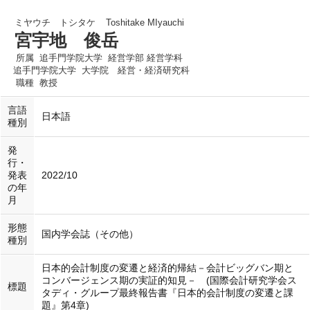
ミヤウチ トシタケ
Toshitake MIyauchi
宮宇地 俊岳
所属
追手門学院大学 経営学部 経営学科
追手門学院大学 大学院 経営・経済研究科
職種
教授
言語
日本語
種別
発
行・
発表
2022/10
の年
月
形態
国内学会誌（その他）
種別
日本的会計制度の変遷と経済的帰結－会計ビッグバン期と
コンバージェンス期の実証的知見－ (国際会計研究学会ス
標題
タディ・グループ最終報告書『日本的会計制度の変遷と課
題』第4章)