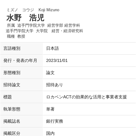
ミズノ コウジ
Koji Mizuno
水野 浩児
所属
追手門学院大学 経営学部 経営学科
追手門学院大学 大学院 経営・経済研究科
職種
教授
言語種別
日本語
発行・発表の年月
2023/11/01
形態種別
論文
招待論文
招待あり
標題
ロカベンACTの効果的な活用と事業者支援
執筆形態
単著
掲載誌名
銀行実務
掲載区分
国内