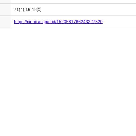
71(4),16-18頁
https://cir.nii.ac.jp/crid/1520581766243227520