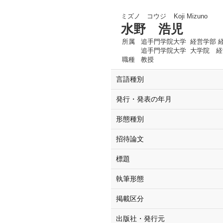
ミズノ コウジ
Koji Mizuno
水野 浩児
所属
追手門学院大学 経営学部 
追手門学院大学 大学院 
職種
教授
言語種別
発行・発表の年月
形態種別
招待論文
標題
執筆形態
掲載区分
出版社・発行元