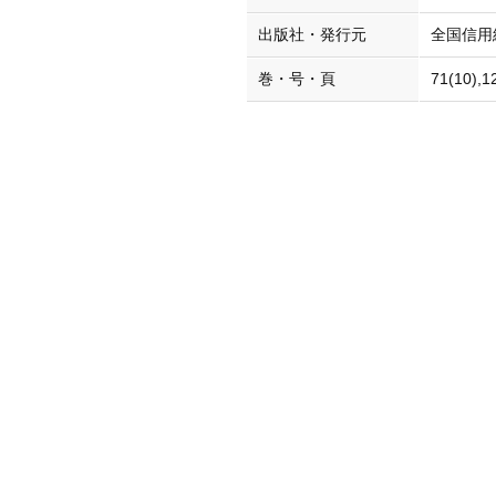
出版社・発行元
全国信用
巻・号・頁
71(10),