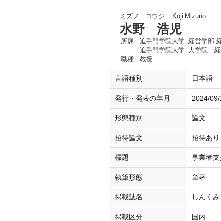
ミズノ コウジ
Koji Mizuno
水野 浩児
所属
追手門学院大学 経営学部 
追手門学院大学 大学院 
職種
教授
言語種別
日本語
発行・発表の年月
2024/09/
形態種別
論文
招待論文
招待あり
標題
事業者支
執筆形態
単著
掲載誌名
しんくみ
掲載区分
国内