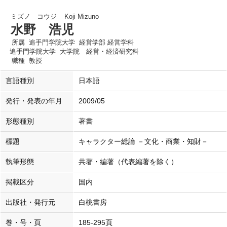
ミズノ コウジ
Koji Mizuno
水野 浩児
所属
追手門学院大学 経営学部 経営学科
追手門学院大学 大学院 経営・経済研究科
職種
教授
言語種別
日本語
発行・発表の年月
2009/05
形態種別
著書
標題
キャラクター総論 －文化・商業・知財－
執筆形態
共著・編著（代表編著を除く）
掲載区分
国内
出版社・発行元
白桃書房
巻・号・頁
185-295頁