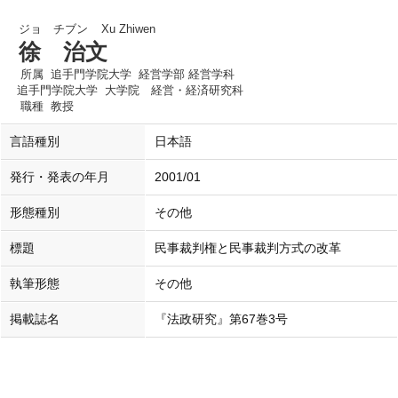
ジョ チブン
Xu Zhiwen
徐 治文
所属
追手門学院大学 経営学部 経営学科
追手門学院大学 大学院 経営・経済研究科
職種
教授
言語種別
日本語
発行・発表の年月
2001/01
形態種別
その他
標題
民事裁判権と民事裁判方式の改革
執筆形態
その他
掲載誌名
『法政研究』第67巻3号