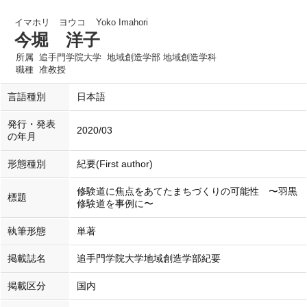
イマホリ ヨウコ
Yoko Imahori
今堀 洋子
所属
追手門学院大学 地域創造学部 地域創造学科
職種
准教授
言語種別
日本語
発行・発表
2020/03
の年月
形態種別
紀要(First author)
修験道に焦点をあてたまちづくりの可能性 〜羽黒
標題
修験道を事例に〜
執筆形態
単著
掲載誌名
追手門学院大学地域創造学部紀要
掲載区分
国内