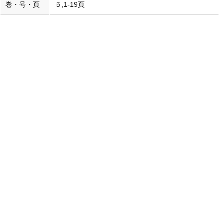
巻・号・頁
５,1-19頁