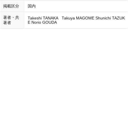
掲載区分
国内
著者・共
Takeshi TANAKA Takuya MAGOME Shunichi TAZUK
E Norio GOUDA
著者