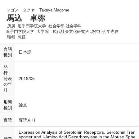
マゴメ タクヤ
Takuya Magome
馬込 卓弥
所属
追手門学院大学 社会学部 社会学科
追手門学院大学 大学院 現代社会文化研究科 現代社会学専攻
職種
教授
言語
日本語
種別
発
行・
発表
2019/05
の年
月
形態
論文
種別
査読
査読あり
Expression Analysis of Serotonin Receptors, Serotonin Tran
sporter and I-Amino Acid Decarboxylase in the Mouse Sphe