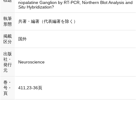
標題
nopalatine Ganglion by RT-PCR, Northern Blot Analysis and
Situ
Hybridization?
執筆
共著・編著（代表編著を除く）
形態
掲載
国外
区分
出版
社・
Neuroscience
発行
元
巻・
号・
411,23-36頁
頁