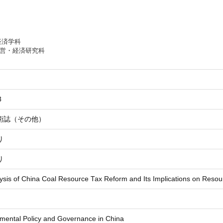
経済学科
経営・経済研究科
3
術誌（その他）
り
り
ysis of China Coal Resource Tax Reform and Its Implications on Resou
mental Policy and Governance in China