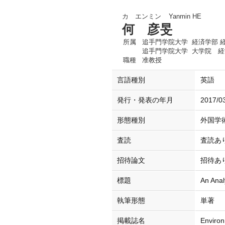
カ エンミン
Yanmin HE
何 彦旻
所属
追手門学院大学 経済学部 
追手門学院大学 大学院 
職種
准教授
言語種別
英語
発行・発表の年月
2017/0
形態種別
外国学
査読
査読あ
招待論文
招待あ
標題
An Anal
執筆形態
単著
掲載誌名
Environ