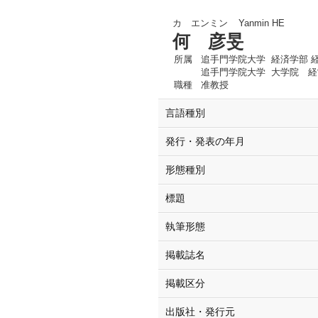
カ エンミン
Yanmin HE
何 彦旻
所属
追手門学院大学 経済学部 
追手門学院大学 大学院 
職種
准教授
言語種別
発行・発表の年月
形態種別
標題
執筆形態
掲載誌名
掲載区分
出版社・発行元