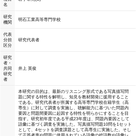
名
研究
明石工業高等専門学校
機関
代表
分担
研究代表者
区分
研究
者・
共同
井上 英俊
研究
者
本研究の目的は、最新のリスニング形式である写真描写問
題に関する特性を解明し、知見を教材開発に援用すること
である。研究代表者が所属する高等専門学校在籍学生（高
専生）に対して調査を実施し、聴解能力に基づいた問題内
要因と問題間要因に起因する特性を明らかにすることを目
指す。研究初年度である平成23年度は、問題内要因として
語彙に基づく調査を実施した。写真描写問題10問を1セット
として、4セットを調査課題として高専生に実施した。そし
て正答者率や問題に使用されている語彙の総語数や語彙レ