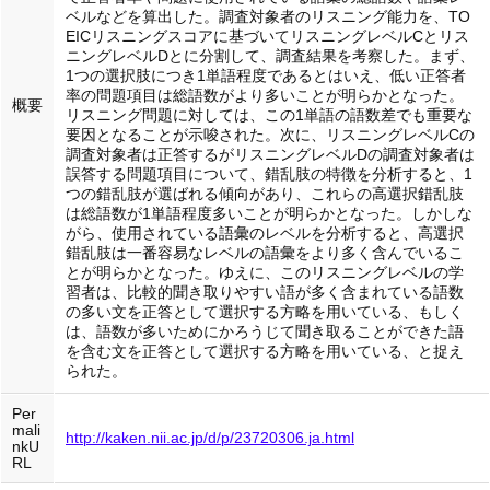
ベルなどを算出した。調査対象者のリスニング能力を、TO
EICリスニングスコアに基づいてリスニングレベルCとリス
ニングレベルDとに分割して、調査結果を考察した。まず、
1つの選択肢につき1単語程度であるとはいえ、低い正答者
率の問題項目は総語数がより多いことが明らかとなった。
概要
リスニング問題に対しては、この1単語の語数差でも重要な
要因となることが示唆された。次に、リスニングレベルCの
調査対象者は正答するがリスニングレベルDの調査対象者は
誤答する問題項目について、錯乱肢の特徴を分析すると、1
つの錯乱肢が選ばれる傾向があり、これらの高選択錯乱肢
は総語数が1単語程度多いことが明らかとなった。しかしな
がら、使用されている語彙のレベルを分析すると、高選択
錯乱肢は一番容易なレベルの語彙をより多く含んでいるこ
とが明らかとなった。ゆえに、このリスニングレベルの学
習者は、比較的聞き取りやすい語が多く含まれている語数
の多い文を正答として選択する方略を用いている、もしく
は、語数が多いためにかろうじて聞き取ることができた語
を含む文を正答として選択する方略を用いている、と捉え
られた。
Per
mali
http://kaken.nii.ac.jp/d/p/23720306.ja.html
nkU
RL