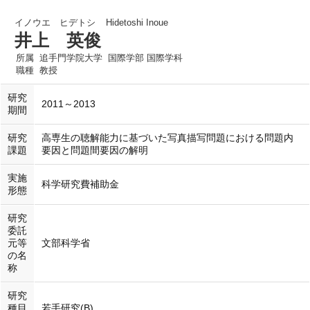
イノウエ ヒデトシ
Hidetoshi Inoue
井上 英俊
所属
追手門学院大学 国際学部 国際学科
職種
教授
研究
2011～2013
期間
研究
高専生の聴解能力に基づいた写真描写問題における問題内
課題
要因と問題間要因の解明
実施
科学研究費補助金
形態
研究
委託
元等
文部科学省
の名
称
研究
種目
若手研究(B)