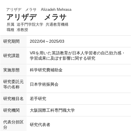
アリザデ メラサ
Alizadeh Mehrasa
アリザデ メラサ
所属
追手門学院大学 共通教育機構
職種
准教授
研究期間
2022/04～2025/03
VRを用いた英語教育が日本人学習者の自己効力感・
研究課題
学習成果に及ぼす影響に関する研究
実施形態
科学研究費補助金
研究委託元
日本学術振興会
等の名称
研究種目名
若手研究
研究機関
大阪国際工科専門職大学
代表分担区
研究代表者
分