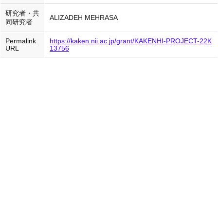
研究者・共
ALIZADEH MEHRASA
同研究者
Permalink
https://kaken.nii.ac.jp/grant/KAKENHI-PROJECT-22K
URL
13756