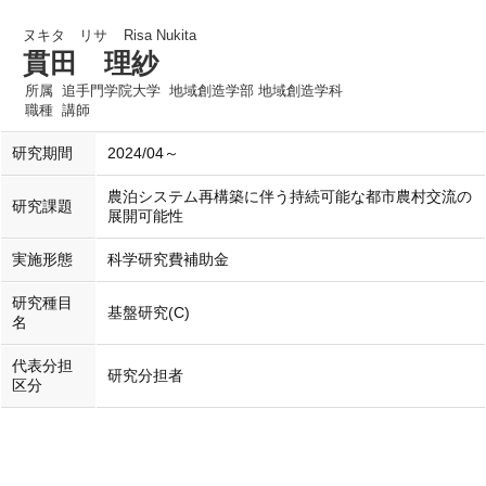
ヌキタ リサ
Risa Nukita
貫田 理紗
所属
追手門学院大学 地域創造学部 地域創造学科
職種
講師
研究期間
2024/04～
農泊システム再構築に伴う持続可能な都市農村交流の
研究課題
展開可能性
実施形態
科学研究費補助金
研究種目
基盤研究(C)
名
代表分担
研究分担者
区分