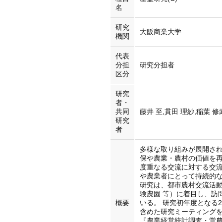
名
研究
大阪商業大学
機関
代表
分担
研究分担者
区分
研究
者・
共同
藤井 至,貫田 理紗,稲葉 修
研究
者
多様な取り組みが展開さ
保や農業・農村の価値を
度重なる交流に対する交
や農業者にとって持続的な
研究は、都市農村交流活
験農園 等）に着目し、訪
概要
いる。 研究初年度となる
含めた研究ミーティング
『農業経営統計調査・営