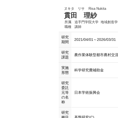
ヌキタ リサ
Risa Nukita
貫田 理紗
所属
追手門学院大学 地域創造学
職種
講師
研究
2021/04/01～2026/03/31
期間
研究
農作業体験型都市農村交
課題
実施
科学研究費補助金
形態
研究
委託
元等
日本学術振興会
の名
称
研究
種目
基盤研究(C)