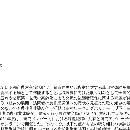
武
れている都市農村交流活動は、都市住民や非農家に対する非日常体験を
再認識する場として機能するなど地域振興に向けた取り組みとして全国
流疲れや交流第一世代の高齢化による交流の後継者確保に関する問題が
取り組みの展開、訪問者の農作業労働への貢献を見据えた取り組みの展
動のなかでも農作業体験が伴う活動（農村ワーキングホリデー（以下、農
問者の農作業体験が、農家が行う農作業労働にどれだけ貢献しているの
2021年度は、研究メンバー間における課題認識の共有と研究アプロー
をオンラインで開催した。その中で、以下の点が今後の取り組むべき課
農類型別経営統計調査』における作業別労働時間との比較検討、②各都