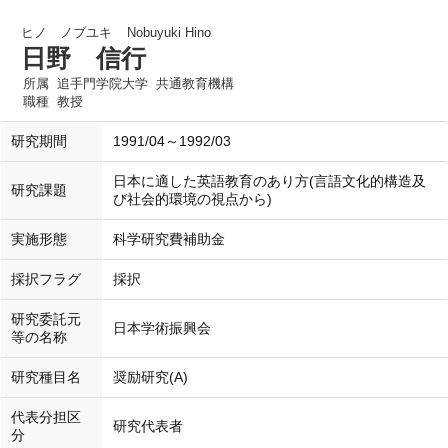
ヒノ ノブユキ
Nobuyuki Hino
日野 信行
所属
追手門学院大学 共通教育機構
職種
教授
研究期間
1991/04～1992/03
日本に適した英語教育のあり方(言語文化的構造及
研究課題
び社会的環境の視点から)
実施形態
科学研究費補助金
採択フラグ
採択
研究委託元
日本学術振興会
等の名称
研究種目名
奨励研究(A)
代表分担区
研究代表者
分