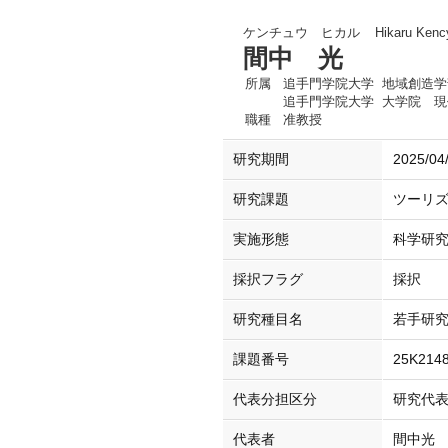
ケンチュウ ヒカル
Hikaru Kenc
間中 光
所属
追手門学院大学 地域創造学
追手門学院大学 大学院 現
職種
准教授
研究期間
2025/04
研究課題
ツーリ
実施形態
科学研
採択フラグ
採択
研究種目名
若手研
課題番号
25K214
代表分担区分
研究代
代表者
間中光