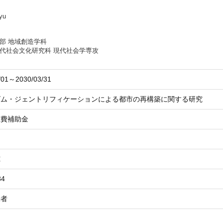
yu
部 地域創造学科
代社会文化研究科 現代社会学専攻
/01～2030/03/31
ズム・ジェントリフィケーションによる都市の再構築に関する研究
究費補助金
究
84
表者