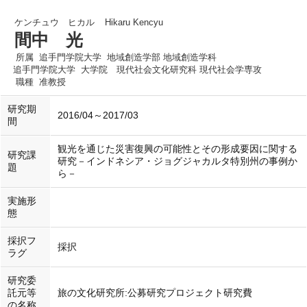
ケンチュウ ヒカル
Hikaru Kencyu
間中 光
所属
追手門学院大学 地域創造学部 地域創造学科
追手門学院大学 大学院 現代社会文化研究科 現代社会学専攻
職種
准教授
研究期
2016/04～2017/03
間
観光を通じた災害復興の可能性とその形成要因に関する
研究課
研究－インドネシア・ジョグジャカルタ特別州の事例か
題
ら－
実施形
態
採択フ
採択
ラグ
研究委
託元等
旅の文化研究所:公募研究プロジェクト研究費
の名称