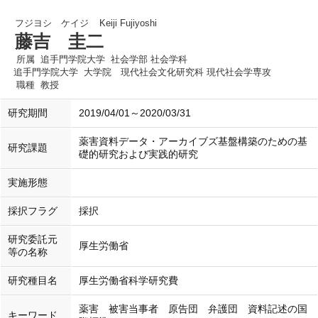
フジヨシ ケイジ
Keiji Fujiyoshi
藤吉 圭二
所属
追手門学院大学 社会学部 社会学科
追手門学院大学 大学院 現代社会文化研究科 現代社会学専攻
職種
教授
研究期間
2019/04/01～2020/03/31
薬害資料データ・アーカイブズ基盤構築のための基
研究課題
礎的研究および実践的研究
実施形態
採択フラグ
採択
研究委託元
厚生労働省
等の名称
研究種目名
厚生労働省科学研究費
薬害 被害当事者 原告団 弁護団 資料記述の国
キーワード