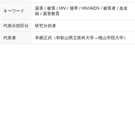
薬害 / 被害 / HIV / 連帯 / HIV/AIDS / 被害者 / 血友
キーワード
病 / 薬害教育
代表分担区分
研究分担者
代表者
本郷正武（和歌山県立医科大学→桃山学院大学）