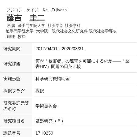
フジヨシ ケイジ
Keiji Fujiyoshi
藤吉 圭二
所属
追手門学院大学 社会学部 社会学科
追手門学院大学 大学院 現代社会文化研究科 現代社会学専攻
職種
教授
研究期間
2017/04/01～2020/03/31
何が「被害者」の連帯を可能にするのか――「薬
研究課題
害HIV」問題の日英比較
実施形態
科学研究費補助金
採択フラグ
採択
研究委託元等
学術振興会
の名称
研究種目名
基盤研究（Ｂ）
課題番号
17H0259