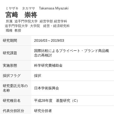
ミヤザキ タカマサ
Takamasa Miyazaki
宮﨑 崇将
所属
追手門学院大学 経営学部 経営学科
追手門学院大学 大学院 経営・経済研究科
職種
教授
研究期間
2016/03～2019/03
国際比較によるプライベート・ブランド商品概
研究課題
念の再検討
実施形態
科学研究費補助金
採択フラグ
採択
研究委託元等の
日本学術振興会
名称
研究種目名
平成28年度 基盤研究（C）
代表分担区分
研究分担者