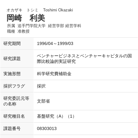
オカザキ トシミ
Toshimi Okazaki
岡崎 利美
所属
追手門学院大学 経営学部 経営学科
職種
准教授
研究期間
1996/04～1999/03
ベンチャービジネスとベンチャーキャピタルの国
研究課題
際比較論的実証研究
実施形態
科学研究費補助金
採択フラグ
採択
研究委託元等
文部省
の名称
研究種目名
基盤研究（A）（1）
課題番号
08303013