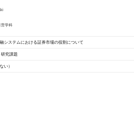
ki
経営学科
融システムにおける証券市場の役割について
 研究課題
ない）