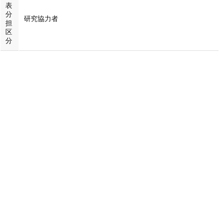
表
分
研究協力者
担
区
分