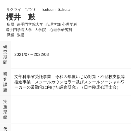
サクライ ツツミ
Tsutsumi Sakurai
櫻井 鼓
所属
追手門学院大学 心理学部 心理学科
追手門学院大学 大学院 心理学研究科
職種
教授
研
究
2021/07～2022/03
期
間
研
文部科学省受託事業 令和３年度いじめ対策・不登校支援等
究
推進事業「スクールカウンセラー及びスクールソーシャルワ
課
ーカーの常勤化に向けた調査研究」（日本臨床心理士会）
題
実
施
形
態
代